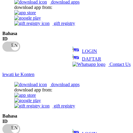
download apps
download app from:
Oh Ma Grain
Okiedog
gift registry
P
Bahasa
ID
Peachy
LOGIN
Phil & Ted's
DAFTAR
Philips Avent
Contact Us
Pigeon
lewati ke Konten
Playgro
download apps
download app from:
Poled Global
Ponycycle
gift registry
Puma
Bahasa
ID
Pureats