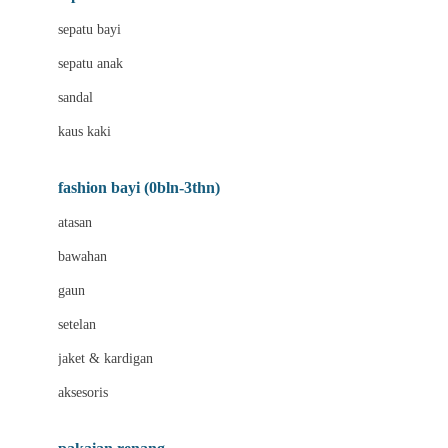
Bio Oil
sepatu bayi
Biolane
sepatu anak
Bite Fighters
sandal
Bizzi Growin
kaus kaki
Blackmores
fashion bayi (0bln-3thn)
Blooming Marvellous
atasan
Bonnels
bawahan
Bravado
gaun
Bruder
setelan
Brush Baby
jaket & kardigan
Buds Organics
aksesoris
Bugaboo
Buggygear