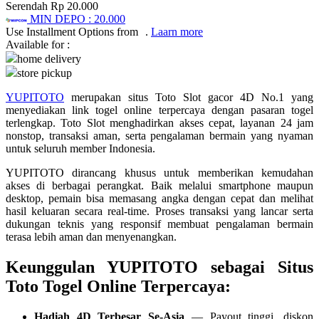
Twistshake
Serendah
Rp 20.000
MIN DEPO :
20.000
TY Toys
Use Installment Options from
.
Laarn more
Available for :
home delivery
U
store pickup
YUPITOTO
merupakan situs Toto Slot gacor 4D No.1 yang
menyediakan link togel online terpercaya dengan pasaran togel
V
terlengkap. Toto Slot menghadirkan akses cepat, layanan 24 jam
nonstop, transaksi aman, serta pengalaman bermain yang nyaman
Veja
untuk seluruh member Indonesia.
Vitaflow
YUPITOTO dirancang khusus untuk memberikan kemudahan
akses di berbagai perangkat. Baik melalui smartphone maupun
Vtech
desktop, pemain bisa memasang angka dengan cepat dan melihat
hasil keluaran secara real-time. Proses transaksi yang lancar serta
W
dukungan teknis yang responsif membuat pengalaman bermain
terasa lebih aman dan menyenangkan.
Waterland
Keunggulan YUPITOTO sebagai Situs
Wellness
Toto Togel Online Terpercaya:
X
Hadiah 4D Terbesar Se-Asia
— Payout tinggi, diskon