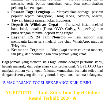
menarik, serta bonus tambahan yang bisa meningkatkan
Xootz
peluang kemenangan.
Pasaran Togel Lengkap
— Menyediakan berbagai pasaran
Y
populer seperti Singapore, Hong Kong, Sydney, Macau,
Taiwan, hingga pasaran lokal Indonesia.
Yamatoya
Deposit & Withdraw Cepat
— Transaksi instan melalui
bank lokal, e-wallet (Dana, OVO, GoPay, ShopeePay), dan
Z
pulsa dengan minimal deposit yang ringan.
Layanan CS 24 Jam Nonstop
— Tim support siap
membantu kapan saja melalui live chat, WhatsApp, maupun
Zaxy
Telegram.
Zoggs
Keamanan Terjamin
— Dilengkapi sistem enkripsi modern,
fair play, dan perlindungan data pemain yang ketat.
0-9
Bagi pemain yang mencari situs togel online dengan performa stabil,
hadiah menarik, dan pelayanan yang profesional, YUPITOTO bisa
4Moms
menjadi pilihan yang tepat. Nikmati kemudahan bermain setiap hari
dengan sistem yang dirancang untuk kenyamanan semua kalangan..
59S
🚀 MAU PASANG TOGEL SEKARANG? KLIK DISINI
YUPITOTO — Link Situs Toto Togel Online
Resmi Terbaik 2026 🔥