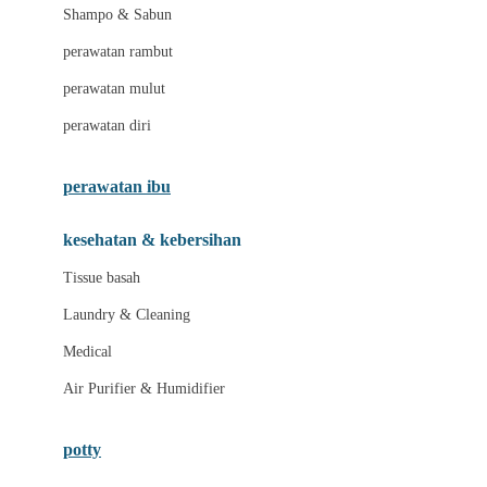
London Taxi
Shampo & Sabun
Love To Dream
perawatan rambut
perawatan mulut
M
perawatan diri
Magformers
Mama's Choice
perawatan ibu
Mamas&Papas
kesehatan & kebersihan
Mamaway
Tissue basah
Maxi Cosi
Laundry & Cleaning
Megabloks
Medical
Micro
Air Purifier & Humidifier
MiDeer
Mimi & Lula
potty
Mini Monkey