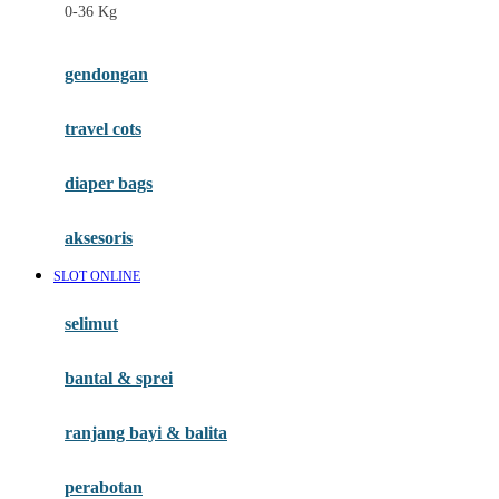
0-36 Kg
Fisher Price
Flipper
gendongan
Friends Of Sally
travel cots
G
diaper bags
Gb
Geko
aksesoris
Graco
SLOT ONLINE
Gund
selimut
H
bantal & sprei
Habbie
Haenim
ranjang bayi & balita
Happy Horse
perabotan