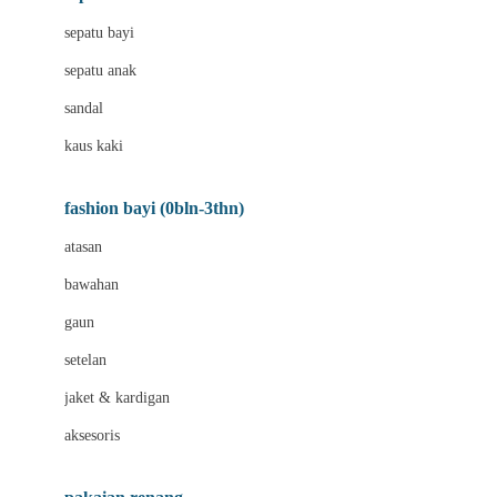
Bio Oil
sepatu bayi
Biolane
sepatu anak
Bite Fighters
sandal
Bizzi Growin
kaus kaki
Blackmores
fashion bayi (0bln-3thn)
Blooming Marvellous
atasan
Bonnels
bawahan
Bravado
gaun
Bruder
setelan
Brush Baby
jaket & kardigan
Buds Organics
aksesoris
Bugaboo
Buggygear