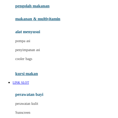
pengolah makanan
Joolz
Jujube
makanan & multivitamin
K
alat menyusui
Kiddycuts
pompa asi
Kumon
penyimpanan asi
L
cooler bags
Leapfrog
kursi makan
Leclerc
LINK SLOT
Lee Vierra
Lillebaby
perawatan bayi
Little Bird Told Me
perawatan kulit
Little Miss Janis
Sunscreen