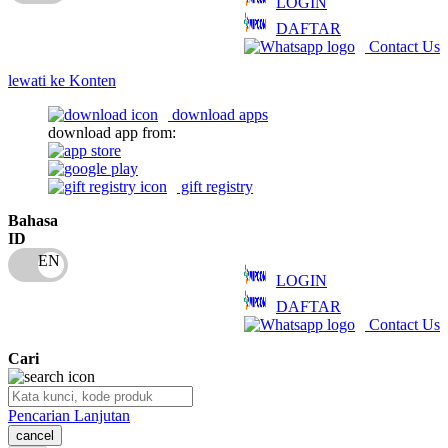
LOGIN
Q
DAFTAR
Contact Us
QV Baby
lewati ke Konten
R
download apps
Real Shades
download app from:
Red Castle
gift registry
Ribbon Madness
Bahasa
ID
S
Sebamed
LOGIN
DAFTAR
Silver Cross
Contact Us
Simply Idea
Cari
Skip Hop
Pencarian Lanjutan
Spectra
cancel