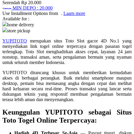
Twistshake
Serendah
Rp 20.000
MIN DEPO :
20.000
TY Toys
Use Installment Options from
.
Laarn more
Available for :
home delivery
U
store pickup
YUPITOTO
merupakan situs Toto Slot gacor 4D No.1 yang
menyediakan link togel online terpercaya dengan pasaran togel
V
terlengkap. Toto Slot menghadirkan akses cepat, layanan 24 jam
nonstop, transaksi aman, serta pengalaman bermain yang nyaman
Veja
untuk seluruh member Indonesia.
Vitaflow
YUPITOTO dirancang khusus untuk memberikan kemudahan
akses di berbagai perangkat. Baik melalui smartphone maupun
Vtech
desktop, pemain bisa memasang angka dengan cepat dan melihat
hasil keluaran secara real-time. Proses transaksi yang lancar serta
W
dukungan teknis yang responsif membuat pengalaman bermain
terasa lebih aman dan menyenangkan.
Waterland
Keunggulan YUPITOTO sebagai Situs
Wellness
Toto Togel Online Terpercaya:
X
Hadiah 4D Terbesar Se-Asia
— Payout tinggi, diskon