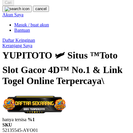
Squishmallows
Cari
cancel
Starbooks
Akun Saya
Stick-O
Masuk / buat akun
Bantuan
Stokke
Daftar Keinginan
Sudocrem
Keranjang Saya
Sumimo
YUPITOTO 🛩️ Situs ™Toto
Sunnylife
Slot Gacor 4D™ No.1 & Link
Sun-Staches
Togel Online Terpercaya\
Swimava
T
Tommee Tippee
Trunki
hanya tersisa
%1
SKU
Tutti Bambini
52135545-AYO01