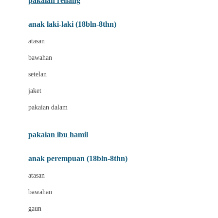
pakaian renang
Bumkins
anak laki-laki (18bln-8thn)
C
atasan
Cetaphil
bawahan
Chicco
setelan
Childlife
jaket
Clevamama
pakaian dalam
Cocolatte
Cottonseeds
pakaian ibu hamil
Cozy N Safe
anak perempuan (18bln-8thn)
Crane
atasan
Cybex
bawahan
D
gaun