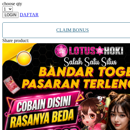
choose qty
DAFTAR
LOGIN
CLAIM BONUS
Share product: