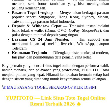
menarik, serta bonus tambahan yang bisa meningkatkan
Xootz
peluang kemenangan.
Pasaran Togel Lengkap
— Menyediakan berbagai pasaran
Y
populer seperti Singapore, Hong Kong, Sydney, Macau,
Taiwan, hingga pasaran lokal Indonesia.
Yamatoya
Deposit & Withdraw Cepat
— Transaksi instan melalui
bank lokal, e-wallet (Dana, OVO, GoPay, ShopeePay), dan
Z
pulsa dengan minimal deposit yang ringan.
Layanan CS 24 Jam Nonstop
— Tim support siap
membantu kapan saja melalui live chat, WhatsApp, maupun
Zaxy
Telegram.
Zoggs
Keamanan Terjamin
— Dilengkapi sistem enkripsi modern,
fair play, dan perlindungan data pemain yang ketat.
0-9
Bagi pemain yang mencari situs togel online dengan performa stabil,
hadiah menarik, dan pelayanan yang profesional, YUPITOTO bisa
4Moms
menjadi pilihan yang tepat. Nikmati kemudahan bermain setiap hari
dengan sistem yang dirancang untuk kenyamanan semua kalangan..
59S
🚀 MAU PASANG TOGEL SEKARANG? KLIK DISINI
YUPITOTO — Link Situs Toto Togel Online
Resmi Terbaik 2026 🔥