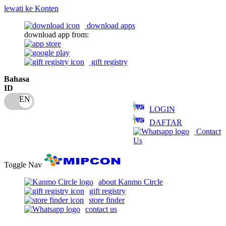
lewati ke Konten
download apps
download app from:
gift registry
Bahasa
ID
LOGIN
DAFTAR
Contact
Us
Toggle Nav
about Kanmo Circle
gift registry
store finder
contact us