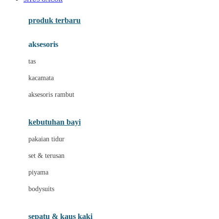
Azetabio
produk terbaru
B
aksesoris
Baabaasheepz
tas
Babiators
kacamata
Baby Dove
aksesoris rambut
Baby Jogger
Baby Rovega
kebutuhan bayi
Babybee
pakaian tidur
Banana Boat
set & terusan
Banz
piyama
Barbie
bodysuits
Beaba
Beauty Barn
sepatu & kaus kaki