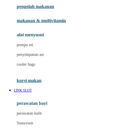
pengolah makanan
Joolz
Jujube
makanan & multivitamin
K
alat menyusui
Kiddycuts
pompa asi
Kumon
penyimpanan asi
L
cooler bags
Leapfrog
kursi makan
Leclerc
LINK SLOT
Lee Vierra
Lillebaby
perawatan bayi
Little Bird Told Me
perawatan kulit
Little Miss Janis
Sunscreen