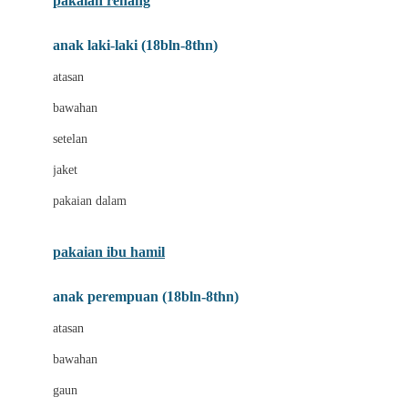
pakaian renang
Bumkins
anak laki-laki (18bln-8thn)
C
atasan
Cetaphil
bawahan
Chicco
setelan
Childlife
jaket
Clevamama
pakaian dalam
Cocolatte
Cottonseeds
pakaian ibu hamil
Cozy N Safe
anak perempuan (18bln-8thn)
Crane
atasan
Cybex
bawahan
D
gaun