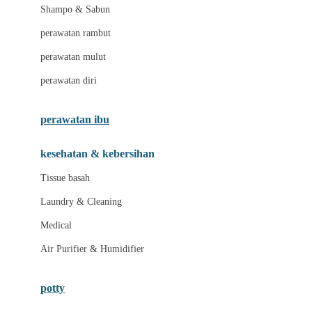
London Taxi
Shampo & Sabun
Love To Dream
perawatan rambut
perawatan mulut
M
perawatan diri
Magformers
Mama's Choice
perawatan ibu
Mamas&Papas
kesehatan & kebersihan
Mamaway
Tissue basah
Maxi Cosi
Laundry & Cleaning
Megabloks
Medical
Micro
Air Purifier & Humidifier
MiDeer
Mimi & Lula
potty
Mini Monkey