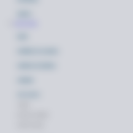
Happy Tummy
Hauck
matras
Havaianas
SLOT GACOR
Hegen
botol
Hot Wheels
sterilizer & warmers
Hybrid
soothers & teethers
I
Inlacta DHA
celemek
Interlac
alat makan
Ivenet
cangkir
J
piring & mangkuk
Jack N Jill
sendok & garpu
Joie