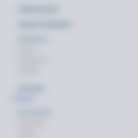
pengolah makanan
Joolz
Jujube
makanan & multivitamin
K
alat menyusui
Kiddycuts
pompa asi
Kumon
penyimpanan asi
L
cooler bags
Leapfrog
kursi makan
Leclerc
LINK SLOT
Lee Vierra
Lillebaby
perawatan bayi
Little Bird Told Me
perawatan kulit
Little Miss Janis
Sunscreen