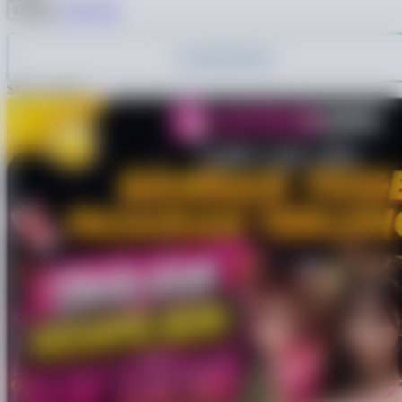
DAFTAR
LOGIN
CLAIM BONUS
Share product: