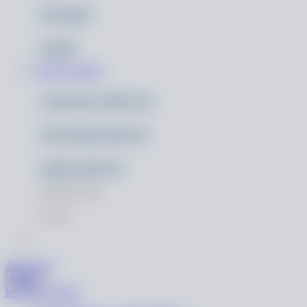
Moby
bak mandi
Momami
handuk
Mothercare
YUPITOTO RESMI
Mustela
ayunan dan walker bayi
My Buddy Tag
My K
alas bermain anak bayi
N
mainan anak bayi
Naif
mothercare toys
Nike
elc toys
Nordic Natural
SLOT
Nuby
Akun Saya
Nuna
Masuk
lewati ke Konten
O