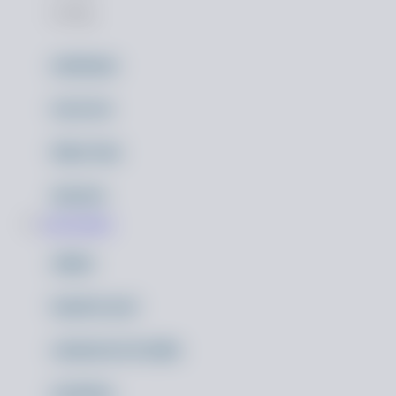
0-36 Kg
Fisher Price
Flipper
gendongan
Friends Of Sally
travel cots
G
diaper bags
Gb
Geko
aksesoris
Graco
SLOT ONLINE
Gund
selimut
H
bantal & sprei
Habbie
Haenim
ranjang bayi & balita
Happy Horse
perabotan