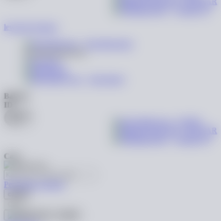
DAFTAR
Q
Contact Us
lewati ke Konten
QV Baby
download apps
R
download app from:
Real Shades
gift registry
Red Castle
Bahasa
Ribbon Madness
ID
LOGIN
S
DAFTAR
Contact Us
Sebamed
Cari
Silver Cross
Simply Idea
Pencarian Lanjutan
Skip Hop
cancel
Cari
Spectra
cancel