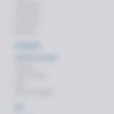
London Taxi
Shampo & Sabun
Love To Dream
perawatan rambut
perawatan mulut
M
perawatan diri
Magformers
Mama's Choice
perawatan ibu
Mamas&Papas
kesehatan & kebersihan
Mamaway
Tissue basah
Maxi Cosi
Laundry & Cleaning
Megabloks
Medical
Micro
Air Purifier & Humidifier
MiDeer
Mimi & Lula
potty
Mini Monkey