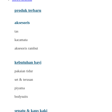
Azetabio
produk terbaru
B
aksesoris
Baabaasheepz
tas
Babiators
kacamata
Baby Dove
aksesoris rambut
Baby Jogger
Baby Rovega
kebutuhan bayi
Babybee
pakaian tidur
Banana Boat
set & terusan
Banz
piyama
Barbie
bodysuits
Beaba
Beauty Barn
sepatu & kaus kaki