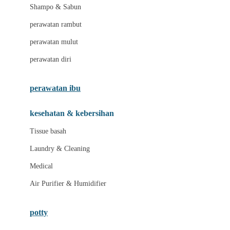
London Taxi
Shampo & Sabun
Love To Dream
perawatan rambut
perawatan mulut
M
perawatan diri
Magformers
Mama's Choice
perawatan ibu
Mamas&Papas
kesehatan & kebersihan
Mamaway
Tissue basah
Maxi Cosi
Laundry & Cleaning
Megabloks
Medical
Micro
Air Purifier & Humidifier
MiDeer
Mimi & Lula
potty
Mini Monkey