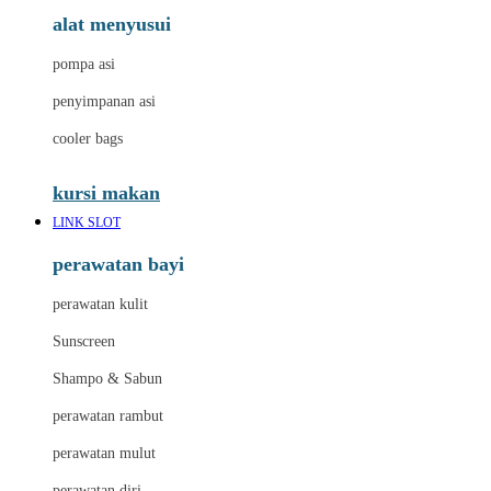
alat menyusui
pompa asi
penyimpanan asi
cooler bags
kursi makan
LINK SLOT
perawatan bayi
perawatan kulit
Sunscreen
Shampo & Sabun
perawatan rambut
perawatan mulut
perawatan diri