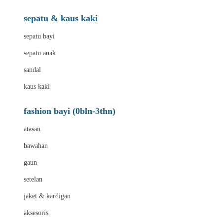
sepatu & kaus kaki
sepatu bayi
sepatu anak
sandal
kaus kaki
fashion bayi (0bln-3thn)
atasan
bawahan
gaun
setelan
jaket & kardigan
aksesoris